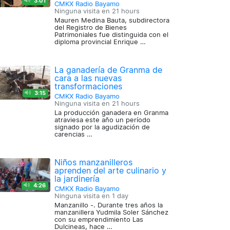
3:01
CMKX Radio Bayamo
Ninguna visita en
21 hours
Mauren Medina Bauta, subdirectora
del Registro de Bienes
Patrimoniales fue distinguida con el
diploma provincial Enrique …
La ganadería de Granma de
cara a las nuevas
transformaciones
3:15
CMKX Radio Bayamo
Ninguna visita en
21 hours
La producción ganadera en Granma
atraviesa este año un período
signado por la agudización de
carencias …
Niños manzanilleros
aprenden del arte culinario y
la jardinería
4:26
CMKX Radio Bayamo
Ninguna visita en
1 day
Manzanillo -. Durante tres años la
manzanillera Yudmila Soler Sánchez
con su emprendimiento Las
Dulcineas, hace …