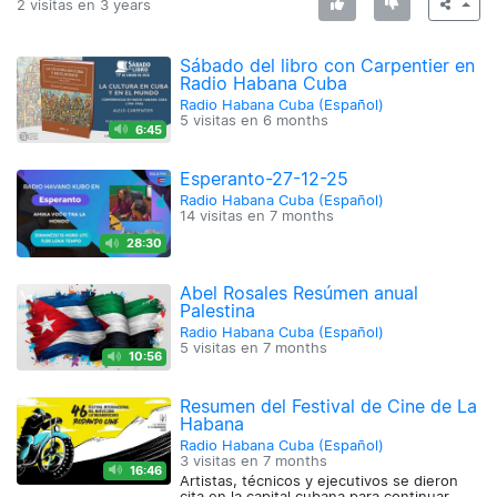
2 visitas en
3 years
Sábado del libro con Carpentier en
Radio Habana Cuba
Radio Habana Cuba (Español)
5 visitas en
6 months
6:45
Esperanto-27-12-25
Radio Habana Cuba (Español)
14 visitas en
7 months
28:30
Abel Rosales Resúmen anual
Palestina
Radio Habana Cuba (Español)
5 visitas en
7 months
10:56
Resumen del Festival de Cine de La
Habana
Radio Habana Cuba (Español)
3 visitas en
7 months
16:46
Artistas, técnicos y ejecutivos se dieron
cita en la capital cubana para continuar