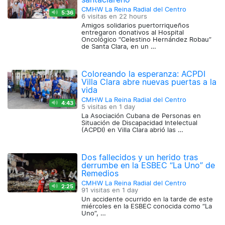
CMHW La Reina Radial del Centro
5:36
6 visitas en
22 hours
Amigos solidarios puertorriqueños
entregaron donativos al Hospital
Oncológico “Celestino Hernández Robau”
de Santa Clara, en un …
Coloreando la esperanza: ACPDI
Villa Clara abre nuevas puertas a la
vida
CMHW La Reina Radial del Centro
4:43
5 visitas en
1 day
La Asociación Cubana de Personas en
Situación de Discapacidad Intelectual
(ACPDI) en Villa Clara abrió las …
Dos fallecidos y un herido tras
derrumbe en la ESBEC “La Uno” de
Remedios
CMHW La Reina Radial del Centro
2:25
91 visitas en
1 day
Un accidente ocurrido en la tarde de este
miércoles en la ESBEC conocida como “La
Uno”, …