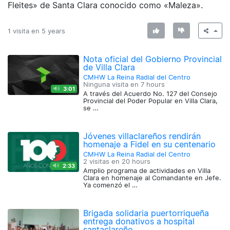
Fleites» de Santa Clara conocido como «Maleza».
1 visita en
5 years
Nota oficial del Gobierno Provincial
de Villa Clara
CMHW La Reina Radial del Centro
Ninguna visita en
7 hours
3:01
A través del Acuerdo No. 127 del Consejo
Provincial del Poder Popular en Villa Clara,
se …
Jóvenes villaclareños rendirán
homenaje a Fidel en su centenario
CMHW La Reina Radial del Centro
2 visitas en
20 hours
2:33
Amplio programa de actividades en Villa
Clara en homenaje al Comandante en Jefe.
Ya comenzó el …
Brigada solidaria puertorriqueña
entrega donativos a hospital
santaclareño