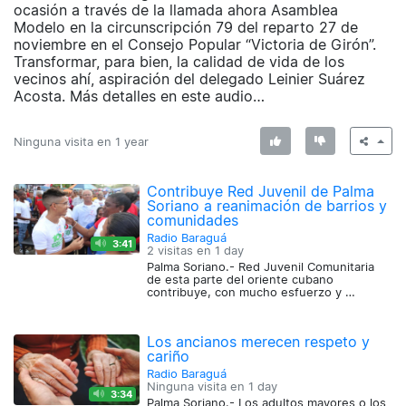
ocasión a través de la llamada ahora Asamblea
Modelo en la circunscripción 79 del reparto 27 de
noviembre en el Consejo Popular “Victoria de Girón”.
Transformar, para bien, la calidad de vida de los
vecinos ahí, aspiración del delegado Leinier Suárez
Acosta. Más detalles en este audio…
Ninguna visita en
1 year
Contribuye Red Juvenil de Palma
Soriano a reanimación de barrios y
comunidades
Radio Baraguá
3:41
2 visitas en
1 day
Palma Soriano.- Red Juvenil Comunitaria
de esta parte del oriente cubano
contribuye, con mucho esfuerzo y …
Los ancianos merecen respeto y
cariño
Radio Baraguá
Ninguna visita en
1 day
3:34
Palma Soriano.- Los adultos mayores o los