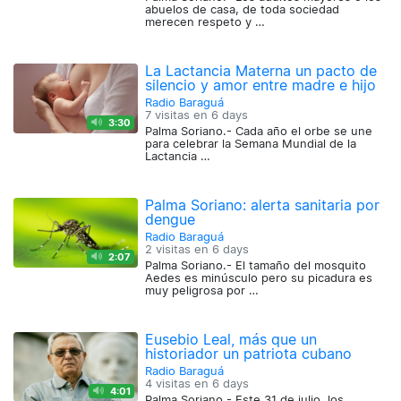
abuelos de casa, de toda sociedad
merecen respeto y …
La Lactancia Materna un pacto de
silencio y amor entre madre e hijo
Radio Baraguá
7 visitas en
6 days
3:30
Palma Soriano.- Cada año el orbe se une
para celebrar la Semana Mundial de la
Lactancia …
Palma Soriano: alerta sanitaria por
dengue
Radio Baraguá
2 visitas en
6 days
2:07
Palma Soriano.- El tamaño del mosquito
Aedes es minúsculo pero su picadura es
muy peligrosa por …
Eusebio Leal, más que un
historiador un patriota cubano
Radio Baraguá
4 visitas en
6 days
4:01
Palma Soriano.- Este 31 de julio, los