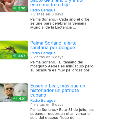
pacto de silencio y amor
entre madre e hijo
3:30
Radio Baraguá
7 visitas en
6 days
Palma Soriano.- Cada año el orbe
se une para celebrar la Semana
Mundial de la Lactancia …
Palma Soriano: alerta
sanitaria por dengue
Radio Baraguá
2:07
2 visitas en
6 days
Palma Soriano.- El tamaño del
mosquito Aedes es minúsculo pero
su picadura es muy peligrosa por …
Eusebio Leal, más que un
historiador un patriota
cubano
4:01
Radio Baraguá
4 visitas en
6 days
Palma Soriano.- Este 31 de julio, los
cubanos recuerdan el aniversario
seis del deceso físico del …