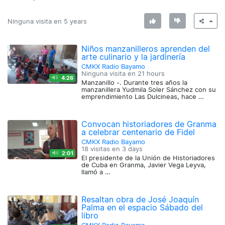
Ninguna visita en
5 years
Niños manzanilleros aprenden del
arte culinario y la jardinería
CMKX Radio Bayamo
Ninguna visita en
21 hours
4:26
Manzanillo -. Durante tres años la
manzanillera Yudmila Soler Sánchez con su
emprendimiento Las Dulcineas, hace …
Convocan historiadores de Granma
a celebrar centenario de Fidel
CMKX Radio Bayamo
18 visitas en
3 days
2:01
El presidente de la Unión de Historiadores
de Cuba en Granma, Javier Vega Leyva,
llamó a …
Resaltan obra de José Joaquín
Palma en el espacio Sábado del
libro