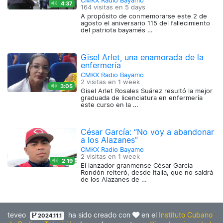
CMKX Radio Bayamo
4:37
164 visitas en
5 days
A propósito de conmemorarse este 2 de
agosto el aniversario 115 del fallecimiento
del patriota bayamés …
Gisel Arlet, una enamorada de la
enfermería
CMKX Radio Bayamo
2 visitas en
1 week
3:05
Gisel Arlet Rosales Suárez resultó la mejor
graduada de licenciatura en enfermería
este curso en la …
César García: “No voy a abandonar
a los Alazanes”
CMKX Radio Bayamo
2 visitas en
1 week
2:19
El lanzador granmense César García
Rondón reiteró, desde Italia, que no saldrá
de los Alazanes de …
teveo
ha sido creado con
en el
Instituto Cubano
2024.11.1