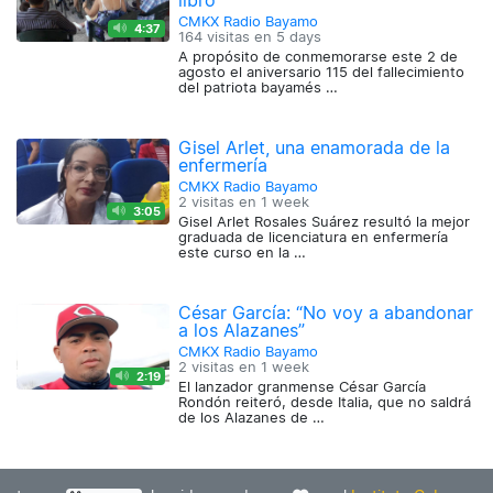
libro
CMKX Radio Bayamo
4:37
164 visitas en
5 days
A propósito de conmemorarse este 2 de
agosto el aniversario 115 del fallecimiento
del patriota bayamés …
Gisel Arlet, una enamorada de la
enfermería
CMKX Radio Bayamo
2 visitas en
1 week
3:05
Gisel Arlet Rosales Suárez resultó la mejor
graduada de licenciatura en enfermería
este curso en la …
César García: “No voy a abandonar
a los Alazanes”
CMKX Radio Bayamo
2 visitas en
1 week
2:19
El lanzador granmense César García
Rondón reiteró, desde Italia, que no saldrá
de los Alazanes de …