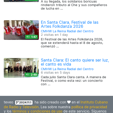
A su llegada, los solidarios boricuas
rindieron tributo al Che y sus compañeros
de lucha en …
En Santa Clara, Festival de las
Artes Folkdanza 2026
CMHW La Reina Radial del Centro
2 visitas en
1 day
1:47
El Festival de las Artes Folkdanza 2026,
que se extenderá hasta el 8 de agosto,
comenzó …
Santa Clara: El canto quiere ser luz,
el canto es vida
CMHW La Reina Radial del Centro
6 visitas en
5 days
2:48
Cada julio Santa Clara canta. A manera de
Festival, o como esta vez: un concierto
con …
teveo
ha sido creado con
en el
Instituto Cubano
2024.11.1
de Radio y Televisión
. Lea sobre nuestra
política de privacidad
y los
términos y condiciones de uso
de este servicio. Síguenos