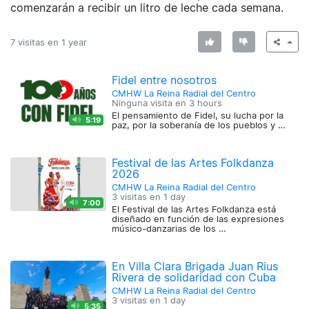
comenzarán a recibir un litro de leche cada semana.
7 visitas en
1 year
Fidel entre nosotros
CMHW La Reina Radial del Centro
Ninguna visita en
3 hours
El pensamiento de Fidel, su lucha por la
5:19
paz, por la soberanía de los pueblos y …
Festival de las Artes Folkdanza
2026
CMHW La Reina Radial del Centro
3 visitas en
1 day
7:00
El Festival de las Artes Folkdanza está
diseñado en función de las expresiones
músico-danzarias de los …
En Villa Clara Brigada Juan Rius
Rivera de solidaridad con Cuba
CMHW La Reina Radial del Centro
3 visitas en
1 day
5:35