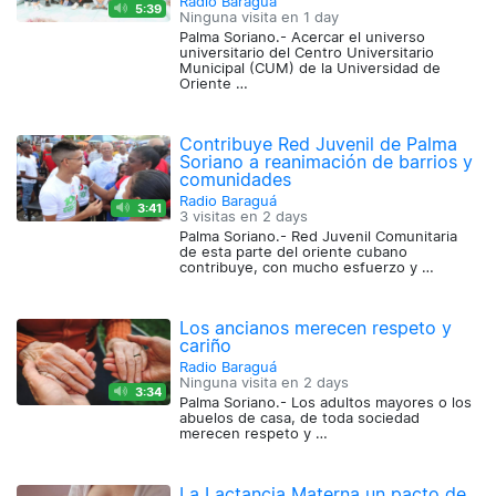
Radio Baraguá
5:39
Ninguna visita en
1 day
Palma Soriano.- Acercar el universo
universitario del Centro Universitario
Municipal (CUM) de la Universidad de
Oriente …
Contribuye Red Juvenil de Palma
Soriano a reanimación de barrios y
comunidades
Radio Baraguá
3:41
3 visitas en
2 days
Palma Soriano.- Red Juvenil Comunitaria
de esta parte del oriente cubano
contribuye, con mucho esfuerzo y …
Los ancianos merecen respeto y
cariño
Radio Baraguá
Ninguna visita en
2 days
3:34
Palma Soriano.- Los adultos mayores o los
abuelos de casa, de toda sociedad
merecen respeto y …
La Lactancia Materna un pacto de