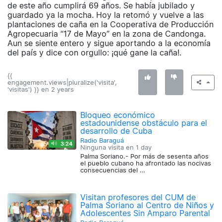
de este año cumplirá 69 años. Se había jubilado y
guardado ya la mocha. Hoy la retomó y vuelve a las
plantaciones de caña en la Cooperativa de Producción
Agropecuaria “17 de Mayo” en la zona de Candonga.
Aun se siente entero y sigue aportando a la economía
del país y dice con orgullo: ¡qué gane la caña!.
{{
engagement.views|pluralize('visita',
'visitas') }} en
2 years
Bloqueo económico
estadounidense obstáculo para el
desarrollo de Cuba
Radio Baraguá
3:24
Ninguna visita en
1 day
Palma Soriano.- Por más de sesenta años
el pueblo cubano ha afrontado las nocivas
consecuencias del …
Visitan profesores del CUM de
Palma Soriano al Centro de Niños y
Adolescentes Sin Amparo Parental