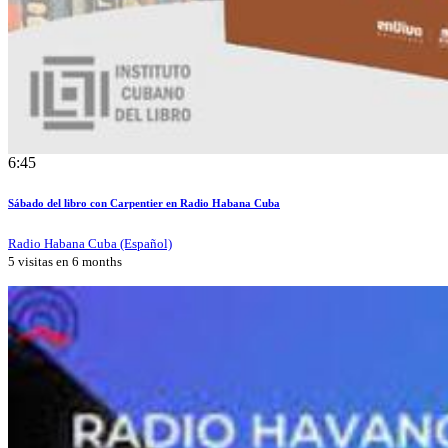
6:45
Sábado del libro con Carpentier en Radio Habana Cuba
Radio Habana Cuba (Español)
5 visitas en
6 months