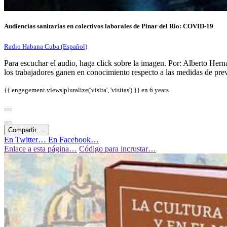
Audiencias sanitarias en colectivos laborales de Pinar del Rio: COVID-19
Radio Habana Cuba (Español)
Para escuchar el audio, haga click sobre la imagen. Por: Alberto Hern
los trabajadores ganen en conocimiento respecto a las medidas de pre
{{ engagement.views|pluralize('visita', 'visitas') }} en
6 years
Compartir …
En Twitter…
En Facebook…
Enlace a esta página…
Código para incrustar…