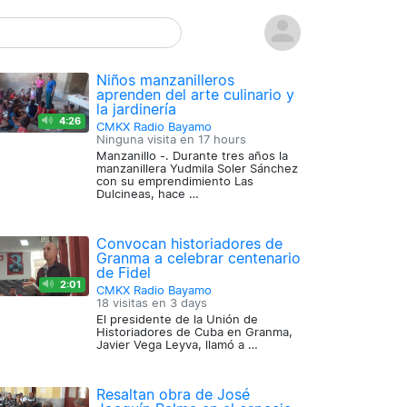
Niños manzanilleros
aprenden del arte culinario y
la jardinería
4:26
CMKX Radio Bayamo
Ninguna visita en
17 hours
Manzanillo -. Durante tres años la
manzanillera Yudmila Soler Sánchez
con su emprendimiento Las
Dulcineas, hace …
Convocan historiadores de
Granma a celebrar centenario
de Fidel
2:01
CMKX Radio Bayamo
18 visitas en
3 days
El presidente de la Unión de
Historiadores de Cuba en Granma,
Javier Vega Leyva, llamó a …
Resaltan obra de José