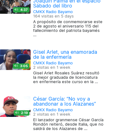
Joaquín Palma en el espacio
Sábado del libro
4:37
CMKX Radio Bayamo
164 visitas en
5 days
A propósito de conmemorarse este
2 de agosto el aniversario 115 del
fallecimiento del patriota bayamés
…
Gisel Arlet, una enamorada
de la enfermería
CMKX Radio Bayamo
3:05
2 visitas en
1 week
Gisel Arlet Rosales Suárez resultó
la mejor graduada de licenciatura
en enfermería este curso en la …
César García: “No voy a
abandonar a los Alazanes”
CMKX Radio Bayamo
2:19
2 visitas en
1 week
El lanzador granmense César García
Rondón reiteró, desde Italia, que no
saldrá de los Alazanes de …