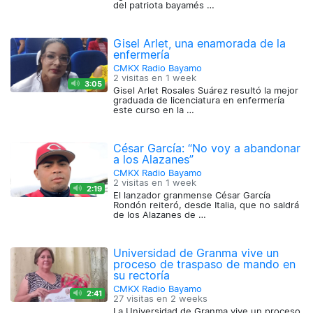
del patriota bayamés …
Gisel Arlet, una enamorada de la
enfermería
CMKX Radio Bayamo
2 visitas en
1 week
3:05
Gisel Arlet Rosales Suárez resultó la mejor
graduada de licenciatura en enfermería
este curso en la …
César García: “No voy a abandonar
a los Alazanes”
CMKX Radio Bayamo
2 visitas en
1 week
2:19
El lanzador granmense César García
Rondón reiteró, desde Italia, que no saldrá
de los Alazanes de …
Universidad de Granma vive un
proceso de traspaso de mando en
su rectoría
CMKX Radio Bayamo
2:41
27 visitas en
2 weeks
La Universidad de Granma vive un proceso