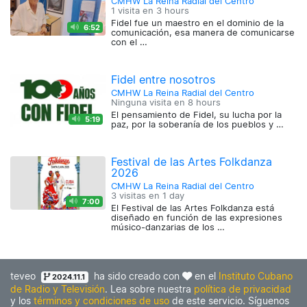
CMHW La Reina Radial del Centro
1 visita en
3 hours
Fidel fue un maestro en el dominio de la
6:52
comunicación, esa manera de comunicarse
con el …
Fidel entre nosotros
CMHW La Reina Radial del Centro
Ninguna visita en
8 hours
El pensamiento de Fidel, su lucha por la
5:19
paz, por la soberanía de los pueblos y …
Festival de las Artes Folkdanza
2026
CMHW La Reina Radial del Centro
3 visitas en
1 day
7:00
El Festival de las Artes Folkdanza está
diseñado en función de las expresiones
músico-danzarias de los …
teveo
ha sido creado con
en el
Instituto Cubano
2024.11.1
de Radio y Televisión
. Lea sobre nuestra
política de privacidad
y los
términos y condiciones de uso
de este servicio. Síguenos