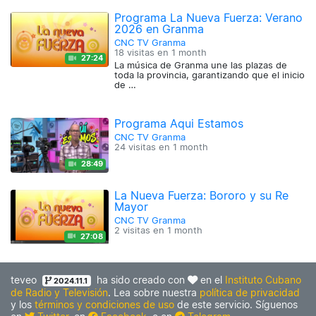
Programa La Nueva Fuerza: Verano
2026 en Granma
CNC TV Granma
18 visitas en
1 month
27:24
La música de Granma une las plazas de
toda la provincia, garantizando que el inicio
de …
Programa Aqui Estamos
CNC TV Granma
24 visitas en
1 month
28:49
La Nueva Fuerza: Bororo y su Re
Mayor
CNC TV Granma
2 visitas en
1 month
27:08
teveo
ha sido creado con
en el
Instituto Cubano
2024.11.1
de Radio y Televisión
. Lea sobre nuestra
política de privacidad
y los
términos y condiciones de uso
de este servicio. Síguenos