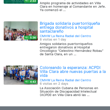
2:33
Amplio programa de actividades en Villa
Clara en homenaje al Comandante en Jefe.
Ya comenzó el …
Brigada solidaria puertorriqueña
entrega donativos a hospital
santaclareño
CMHW La Reina Radial del Centro
5:36
8 visitas en
1 day
Amigos solidarios puertorriqueños
entregaron donativos al Hospital
Oncológico “Celestino Hernández Robau”
de Santa Clara, en un …
Coloreando la esperanza: ACPDI
Villa Clara abre nuevas puertas a la
vida
CMHW La Reina Radial del Centro
4:43
6 visitas en
2 days
La Asociación Cubana de Personas en
Situación de Discapacidad Intelectual
(ACPDI) en Villa Clara abrió las …