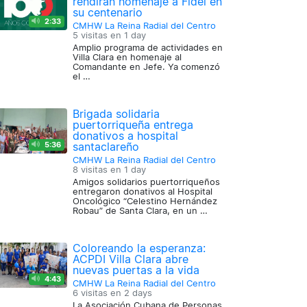
rendirán homenaje a Fidel en
su centenario
2:33
CMHW La Reina Radial del Centro
5 visitas en
1 day
Amplio programa de actividades en
Villa Clara en homenaje al
Comandante en Jefe. Ya comenzó
el …
Brigada solidaria
puertorriqueña entrega
donativos a hospital
5:36
santaclareño
CMHW La Reina Radial del Centro
8 visitas en
1 day
Amigos solidarios puertorriqueños
entregaron donativos al Hospital
Oncológico “Celestino Hernández
Robau” de Santa Clara, en un …
Coloreando la esperanza:
ACPDI Villa Clara abre
nuevas puertas a la vida
4:43
CMHW La Reina Radial del Centro
6 visitas en
2 days
La Asociación Cubana de Personas