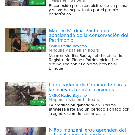
1 visita en
13 hours
2:40
Reconocido por la exquisitez de su pluma
y su verbo sagaz tanto por el gremio
periodístico …
Mauren Medina Bauta, una
apasionada de la conservación del
Patrimonio
CMKX Radio Bayamo
3:01
Ninguna visita en
14 hours
Mauren Medina Bauta, subdirectora del
Registro de Bienes Patrimoniales fue
distinguida con el diploma provincial
Enrique …
La ganadería de Granma de cara a
las nuevas transformaciones
CMKX Radio Bayamo
Ninguna visita en
14 hours
3:15
La producción ganadera en Granma
atraviesa este año un período signado por
la agudización de carencias …
Niños manzanilleros aprenden del
arte culinario y la jardinería