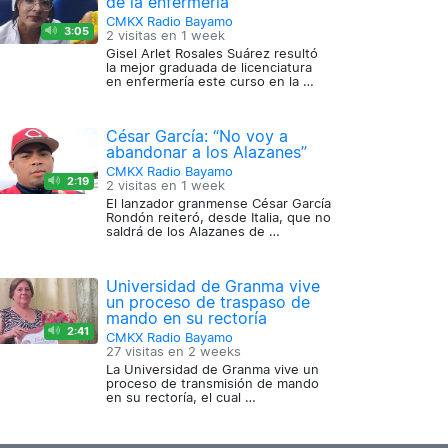
de la enfermería
CMKX Radio Bayamo
3:05
2 visitas en
1 week
Gisel Arlet Rosales Suárez resultó
la mejor graduada de licenciatura
en enfermería este curso en la …
César García: “No voy a
abandonar a los Alazanes”
CMKX Radio Bayamo
2:19
2 visitas en
1 week
El lanzador granmense César García
Rondón reiteró, desde Italia, que no
saldrá de los Alazanes de …
Universidad de Granma vive
un proceso de traspaso de
mando en su rectoría
2:41
CMKX Radio Bayamo
27 visitas en
2 weeks
La Universidad de Granma vive un
proceso de transmisión de mando
en su rectoría, el cual …