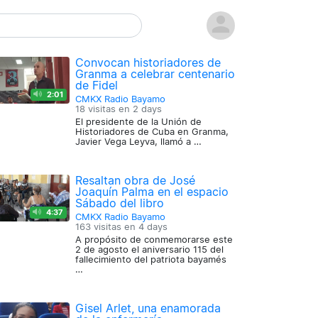
Convocan historiadores de
Granma a celebrar centenario
de Fidel
2:01
CMKX Radio Bayamo
18 visitas en
2 days
El presidente de la Unión de
Historiadores de Cuba en Granma,
Javier Vega Leyva, llamó a …
Resaltan obra de José
Joaquín Palma en el espacio
Sábado del libro
4:37
CMKX Radio Bayamo
163 visitas en
4 days
A propósito de conmemorarse este
2 de agosto el aniversario 115 del
fallecimiento del patriota bayamés
…
Gisel Arlet, una enamorada