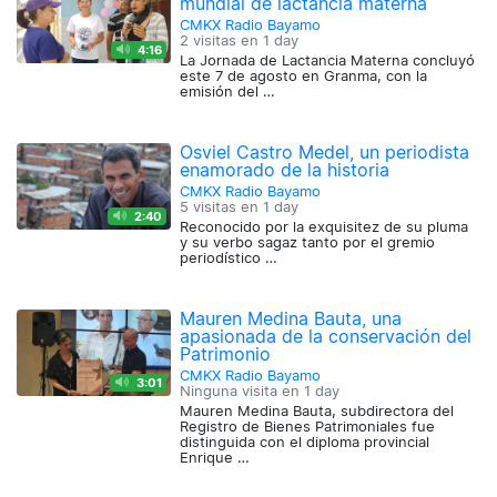
mundial de lactancia materna
CMKX Radio Bayamo
2 visitas en
1 day
4:16
La Jornada de Lactancia Materna concluyó
este 7 de agosto en Granma, con la
emisión del …
Osviel Castro Medel, un periodista
enamorado de la historia
CMKX Radio Bayamo
5 visitas en
1 day
2:40
Reconocido por la exquisitez de su pluma
y su verbo sagaz tanto por el gremio
periodístico …
Mauren Medina Bauta, una
apasionada de la conservación del
Patrimonio
CMKX Radio Bayamo
3:01
Ninguna visita en
1 day
Mauren Medina Bauta, subdirectora del
Registro de Bienes Patrimoniales fue
distinguida con el diploma provincial
Enrique …