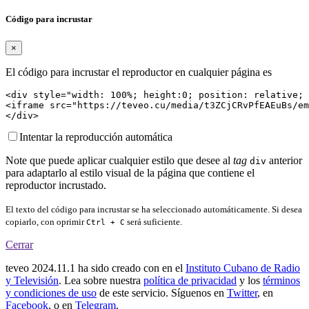
Código para incrustar
×
El código para incrustar el reproductor en cualquier página es
<div style="width: 100%; height:0; position: relative; 
<iframe src="https://teveo.cu/media/t3ZCjCRvPfEAEuBs/em
</div>
Intentar la reproducción automática
Note que puede aplicar cualquier estilo que desee al
tag
anterior
div
para adaptarlo al estilo visual de la página que contiene el
reproductor incrustado.
El texto del código para incrustar se ha seleccionado automáticamente. Si desea
copiarlo, con oprimir
será suficiente.
Ctrl + C
Cerrar
teveo
2024.11.1
ha sido creado con
en el
Instituto Cubano de Radio
y Televisión
. Lea sobre nuestra
política de privacidad
y los
términos
y condiciones de uso
de este servicio. Síguenos en
Twitter
, en
Facebook
, o en
Telegram
.