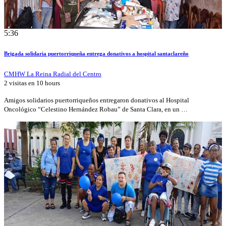
5:36
Brigada solidaria puertorriqueña entrega donativos a hospital santaclareño
CMHW La Reina Radial del Centro
2 visitas en
10 hours
Amigos solidarios puertorriqueños entregaron donativos al Hospital
Oncológico “Celestino Hernández Robau” de Santa Clara, en un …