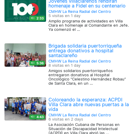
Jóvenes villaclareños rendirán
homenaje a Fidel en su centenario
CMHW La Reina Radial del Centro
5 visitas en
1 day
2:33
Amplio programa de actividades en Villa
Clara en homenaje al Comandante en Jefe.
Ya comenzó el …
Brigada solidaria puertorriqueña
entrega donativos a hospital
santaclareño
CMHW La Reina Radial del Centro
5:36
8 visitas en
1 day
Amigos solidarios puertorriqueños
entregaron donativos al Hospital
Oncológico “Celestino Hernández Robau”
de Santa Clara, en un …
Coloreando la esperanza: ACPDI
Villa Clara abre nuevas puertas a la
vida
CMHW La Reina Radial del Centro
4:43
6 visitas en
2 days
La Asociación Cubana de Personas en
Situación de Discapacidad Intelectual
(ACPDI) en Villa Clara abrió las …