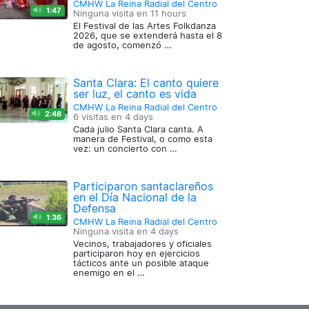
CMHW La Reina Radial del Centro
1:47
Ninguna visita en
11 hours
El Festival de las Artes Folkdanza
2026, que se extenderá hasta el 8
de agosto, comenzó …
Santa Clara: El canto quiere
ser luz, el canto es vida
CMHW La Reina Radial del Centro
2:48
6 visitas en
4 days
Cada julio Santa Clara canta. A
manera de Festival, o como esta
vez: un concierto con …
Participaron santaclareños
en el Día Nacional de la
Defensa
1:36
CMHW La Reina Radial del Centro
Ninguna visita en
4 days
Vecinos, trabajadores y oficiales
participaron hoy en ejercicios
tácticos ante un posible ataque
enemigo en el …