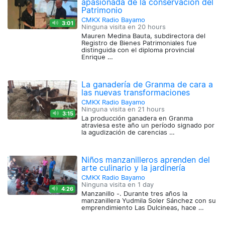
apasionada de la conservación del
Patrimonio
CMKX Radio Bayamo
3:01
Ninguna visita en
20 hours
Mauren Medina Bauta, subdirectora del
Registro de Bienes Patrimoniales fue
distinguida con el diploma provincial
Enrique …
La ganadería de Granma de cara a
las nuevas transformaciones
CMKX Radio Bayamo
Ninguna visita en
21 hours
3:15
La producción ganadera en Granma
atraviesa este año un período signado por
la agudización de carencias …
Niños manzanilleros aprenden del
arte culinario y la jardinería
CMKX Radio Bayamo
Ninguna visita en
1 day
4:26
Manzanillo -. Durante tres años la
manzanillera Yudmila Soler Sánchez con su
emprendimiento Las Dulcineas, hace …