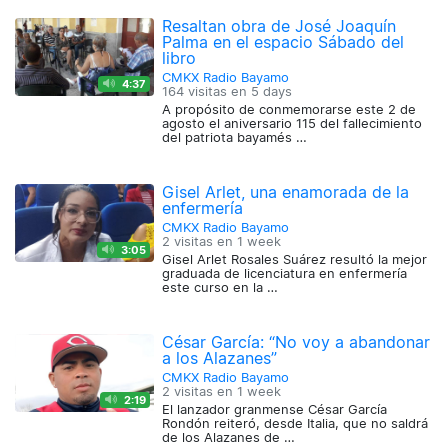
Resaltan obra de José Joaquín
Palma en el espacio Sábado del
libro
CMKX Radio Bayamo
4:37
164 visitas en
5 days
A propósito de conmemorarse este 2 de
agosto el aniversario 115 del fallecimiento
del patriota bayamés …
Gisel Arlet, una enamorada de la
enfermería
CMKX Radio Bayamo
2 visitas en
1 week
3:05
Gisel Arlet Rosales Suárez resultó la mejor
graduada de licenciatura en enfermería
este curso en la …
César García: “No voy a abandonar
a los Alazanes”
CMKX Radio Bayamo
2 visitas en
1 week
2:19
El lanzador granmense César García
Rondón reiteró, desde Italia, que no saldrá
de los Alazanes de …