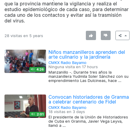
que la provincia mantiene la vigilancia y realiza el
estudio epidemiológico de cada caso, para determinar
cada uno de los contactos y evitar así la trasmisión
del virus.
28 visitas en
5 years
Niños manzanilleros aprenden del
arte culinario y la jardinería
CMKX Radio Bayamo
Ninguna visita en
17 hours
4:26
Manzanillo -. Durante tres años la
manzanillera Yudmila Soler Sánchez con su
emprendimiento Las Dulcineas, hace …
Convocan historiadores de Granma
a celebrar centenario de Fidel
CMKX Radio Bayamo
18 visitas en
3 days
2:01
El presidente de la Unión de Historiadores
de Cuba en Granma, Javier Vega Leyva,
llamó a …