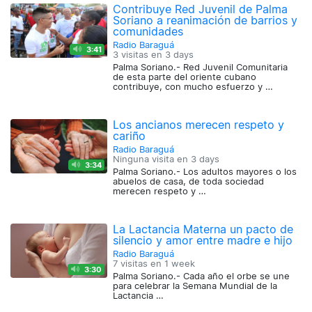
Contribuye Red Juvenil de Palma
Soriano a reanimación de barrios y
comunidades
Radio Baraguá
3:41
3 visitas en
3 days
Palma Soriano.- Red Juvenil Comunitaria
de esta parte del oriente cubano
contribuye, con mucho esfuerzo y …
Los ancianos merecen respeto y
cariño
Radio Baraguá
Ninguna visita en
3 days
3:34
Palma Soriano.- Los adultos mayores o los
abuelos de casa, de toda sociedad
merecen respeto y …
La Lactancia Materna un pacto de
silencio y amor entre madre e hijo
Radio Baraguá
7 visitas en
1 week
3:30
Palma Soriano.- Cada año el orbe se une
para celebrar la Semana Mundial de la
Lactancia …