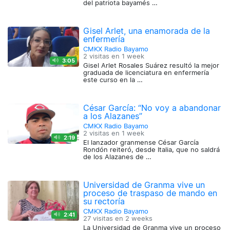
del patriota bayamés …
Gisel Arlet, una enamorada de la
enfermería
CMKX Radio Bayamo
2 visitas en
1 week
3:05
Gisel Arlet Rosales Suárez resultó la mejor
graduada de licenciatura en enfermería
este curso en la …
César García: “No voy a abandonar
a los Alazanes”
CMKX Radio Bayamo
2 visitas en
1 week
2:19
El lanzador granmense César García
Rondón reiteró, desde Italia, que no saldrá
de los Alazanes de …
Universidad de Granma vive un
proceso de traspaso de mando en
su rectoría
CMKX Radio Bayamo
2:41
27 visitas en
2 weeks
La Universidad de Granma vive un proceso