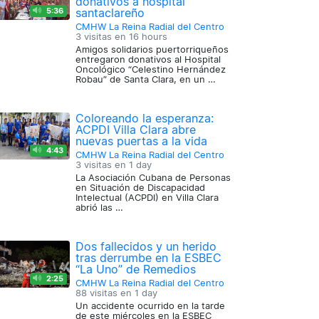
donativos a hospital
5:36
santaclareño
CMHW La Reina Radial del Centro
3 visitas en
16 hours
Amigos solidarios puertorriqueños
entregaron donativos al Hospital
Oncológico “Celestino Hernández
Robau” de Santa Clara, en un …
Coloreando la esperanza:
ACPDI Villa Clara abre
nuevas puertas a la vida
4:43
CMHW La Reina Radial del Centro
3 visitas en
1 day
La Asociación Cubana de Personas
en Situación de Discapacidad
Intelectual (ACPDI) en Villa Clara
abrió las …
Dos fallecidos y un herido
tras derrumbe en la ESBEC
“La Uno” de Remedios
2:25
CMHW La Reina Radial del Centro
88 visitas en
1 day
Un accidente ocurrido en la tarde
de este miércoles en la ESBEC