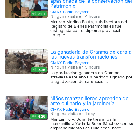
apasionada de la conservación del
Patrimonio
CMKX Radio Bayamo
3:01
Ninguna visita en
4 hours
Mauren Medina Bauta, subdirectora del
Registro de Bienes Patrimoniales fue
distinguida con el diploma provincial
Enrique …
La ganadería de Granma de cara a
las nuevas transformaciones
CMKX Radio Bayamo
Ninguna visita en
5 hours
3:15
La producción ganadera en Granma
atraviesa este año un período signado por
la agudización de carencias …
Niños manzanilleros aprenden del
arte culinario y la jardinería
CMKX Radio Bayamo
Ninguna visita en
1 day
4:26
Manzanillo -. Durante tres años la
manzanillera Yudmila Soler Sánchez con su
emprendimiento Las Dulcineas, hace …