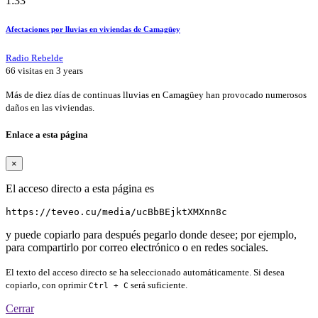
1:33
Afectaciones por lluvias en viviendas de Camagüey
Radio Rebelde
66 visitas en
3 years
Más de diez días de continuas lluvias en Camagüey han provocado numerosos
daños en las viviendas.
Enlace a esta página
×
El acceso directo a esta página es
https://teveo.cu/media/ucBbBEjktXMXnn8c
y puede copiarlo para después pegarlo donde desee; por ejemplo,
para compartirlo por correo electrónico o en redes sociales.
El texto del acceso directo se ha seleccionado automáticamente. Si desea
copiarlo, con oprimir
será suficiente.
Ctrl + C
Cerrar