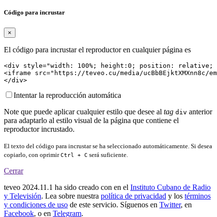
Código para incrustar
×
El código para incrustar el reproductor en cualquier página es
<div style="width: 100%; height:0; position: relative; 
<iframe src="https://teveo.cu/media/ucBbBEjktXMXnn8c/em
</div>
Intentar la reproducción automática
Note que puede aplicar cualquier estilo que desee al
tag
anterior
div
para adaptarlo al estilo visual de la página que contiene el
reproductor incrustado.
El texto del código para incrustar se ha seleccionado automáticamente. Si desea
copiarlo, con oprimir
será suficiente.
Ctrl + C
Cerrar
teveo
2024.11.1
ha sido creado con
en el
Instituto Cubano de Radio
y Televisión
. Lea sobre nuestra
política de privacidad
y los
términos
y condiciones de uso
de este servicio. Síguenos en
Twitter
, en
Facebook
, o en
Telegram
.