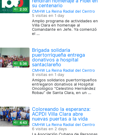
rendirán homenaje a Fidel en
su centenario
2:33
CMHW La Reina Radial del Centro
5 visitas en
1 day
Amplio programa de actividades en
Villa Clara en homenaje al
Comandante en Jefe. Ya comenzó
el …
Brigada solidaria
puertorriqueña entrega
donativos a hospital
5:36
santaclareño
CMHW La Reina Radial del Centro
8 visitas en
1 day
Amigos solidarios puertorriqueños
entregaron donativos al Hospital
Oncológico “Celestino Hernández
Robau” de Santa Clara, en un …
Coloreando la esperanza:
ACPDI Villa Clara abre
nuevas puertas a la vida
4:43
CMHW La Reina Radial del Centro
6 visitas en
2 days
La Asociación Cubana de Personas