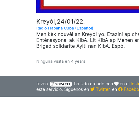
Kreyòl,24/01/22.
Radio Habana Cuba (Español)
Men kèk nouvėl an Kreyól yo. Etazini ap cha
Entènasyonal ak KibA. Lit KibA ap Menen an
Brigad solidarite Ayiti nan KibA. Espò.
Ninguna visita en
4 years
teveo
ha sido creado con
en el
Inst
2024.11.1
este servicio. Síguenos en
Twitter
, en
Facebo