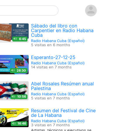
Sábado del libro con
Carpentier en Radio Habana
Cuba
6:45
Radio Habana Cuba (Español)
5 visitas en
6 months
Esperanto-27-12-25
Radio Habana Cuba (Español)
14 visitas en
7 months
28:30
Abel Rosales Resúmen anual
Palestina
Radio Habana Cuba (Español)
10:56
5 visitas en
7 months
Resumen del Festival de Cine
de La Habana
Radio Habana Cuba (Español)
16:46
3 visitas en
7 months
Artistas, técnicos y ejecutivos se