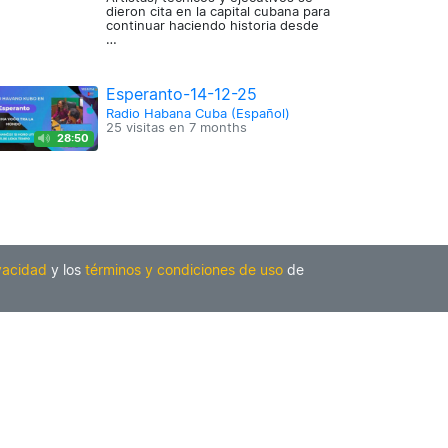
dieron cita en la capital cubana para
continuar haciendo historia desde
…
Esperanto-14-12-25
Radio Habana Cuba (Español)
25 visitas en
7 months
28:50
ivacidad
y los
términos y condiciones de uso
de