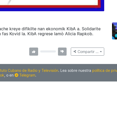
che kreye difikilte nan ekonomik KibA a. Solidarite
 fas Kovid la. KibA regrese lamò Alicia Rapkob.
Compartir …
ituto Cubano de Radio y Televisión
. Lea sobre nuestra
política de pr
ok
, o en
Telegram
.