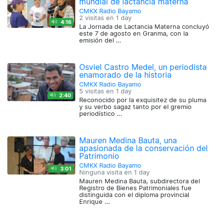
mundial de lactancia materna
CMKX Radio Bayamo
2 visitas en
1 day
4:16
La Jornada de Lactancia Materna concluyó
este 7 de agosto en Granma, con la
emisión del …
Osviel Castro Medel, un periodista
enamorado de la historia
CMKX Radio Bayamo
5 visitas en
1 day
2:40
Reconocido por la exquisitez de su pluma
y su verbo sagaz tanto por el gremio
periodístico …
Mauren Medina Bauta, una
apasionada de la conservación del
Patrimonio
CMKX Radio Bayamo
3:01
Ninguna visita en
1 day
Mauren Medina Bauta, subdirectora del
Registro de Bienes Patrimoniales fue
distinguida con el diploma provincial
Enrique …