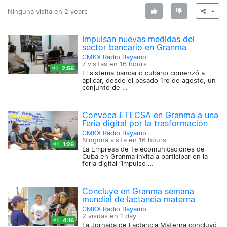
Ninguna visita en
2 years
Impulsan nuevas medidas del
sector bancario en Granma
CMKX Radio Bayamo
7 visitas en
16 hours
2:56
El sistema bancario cubano comenzó a
aplicar, desde el pasado 1ro de agosto, un
conjunto de …
Convoca ETECSA en Granma a una
Feria digital por la trasformación
CMKX Radio Bayamo
Ninguna visita en
16 hours
1:26
La Empresa de Telecomunicaciones de
Cuba en Granma invita a participar en la
feria digital “Impulso …
Concluye en Granma semana
mundial de lactancia materna
CMKX Radio Bayamo
2 visitas en
1 day
4:16
La Jornada de Lactancia Materna concluyó