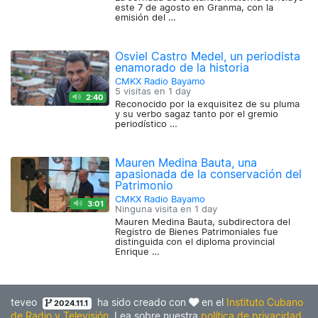
este 7 de agosto en Granma, con la
emisión del …
Osviel Castro Medel, un periodista
enamorado de la historia
CMKX Radio Bayamo
5 visitas en
1 day
2:40
Reconocido por la exquisitez de su pluma
y su verbo sagaz tanto por el gremio
periodístico …
Mauren Medina Bauta, una
apasionada de la conservación del
Patrimonio
CMKX Radio Bayamo
3:01
Ninguna visita en
1 day
Mauren Medina Bauta, subdirectora del
Registro de Bienes Patrimoniales fue
distinguida con el diploma provincial
Enrique …
teveo
ha sido creado con
en el
Instituto Cubano
2024.11.1
de Radio y Televisión
. Lea sobre nuestra
política de privacidad