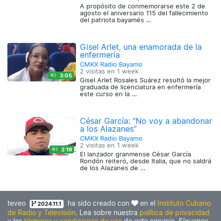
A propósito de conmemorarse este 2 de
agosto el aniversario 115 del fallecimiento
del patriota bayamés …
Gisel Arlet, una enamorada de la
enfermería
CMKX Radio Bayamo
2 visitas en
1 week
3:05
Gisel Arlet Rosales Suárez resultó la mejor
graduada de licenciatura en enfermería
este curso en la …
César García: “No voy a abandonar
a los Alazanes”
CMKX Radio Bayamo
2 visitas en
1 week
2:19
El lanzador granmense César García
Rondón reiteró, desde Italia, que no saldrá
de los Alazanes de …
teveo
ha sido creado con
en el
Instituto Cubano
2024.11.1
de Radio y Televisión
. Lea sobre nuestra
política de privacidad
y los
términos y condiciones de uso
de este servicio. Síguenos