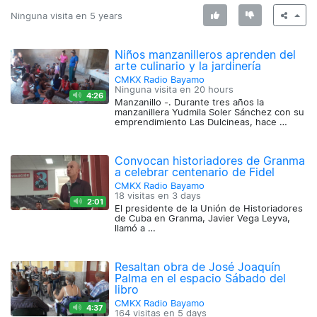
Ninguna visita en
5 years
Niños manzanilleros aprenden del
arte culinario y la jardinería
CMKX Radio Bayamo
Ninguna visita en
20 hours
4:26
Manzanillo -. Durante tres años la
manzanillera Yudmila Soler Sánchez con su
emprendimiento Las Dulcineas, hace …
Convocan historiadores de Granma
a celebrar centenario de Fidel
CMKX Radio Bayamo
18 visitas en
3 days
2:01
El presidente de la Unión de Historiadores
de Cuba en Granma, Javier Vega Leyva,
llamó a …
Resaltan obra de José Joaquín
Palma en el espacio Sábado del
libro
CMKX Radio Bayamo
4:37
164 visitas en
5 days