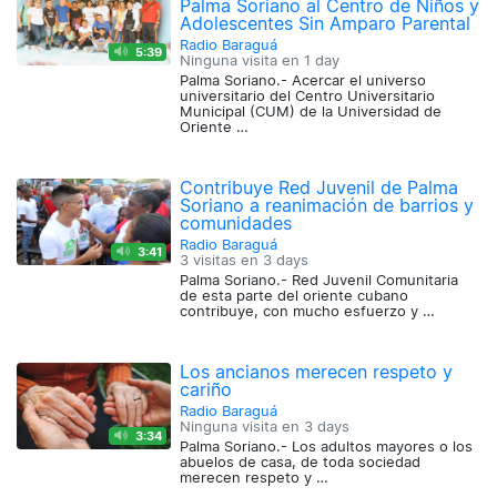
Palma Soriano al Centro de Niños y
Adolescentes Sin Amparo Parental
Radio Baraguá
5:39
Ninguna visita en
1 day
Palma Soriano.- Acercar el universo
universitario del Centro Universitario
Municipal (CUM) de la Universidad de
Oriente …
Contribuye Red Juvenil de Palma
Soriano a reanimación de barrios y
comunidades
Radio Baraguá
3:41
3 visitas en
3 days
Palma Soriano.- Red Juvenil Comunitaria
de esta parte del oriente cubano
contribuye, con mucho esfuerzo y …
Los ancianos merecen respeto y
cariño
Radio Baraguá
Ninguna visita en
3 days
3:34
Palma Soriano.- Los adultos mayores o los
abuelos de casa, de toda sociedad
merecen respeto y …