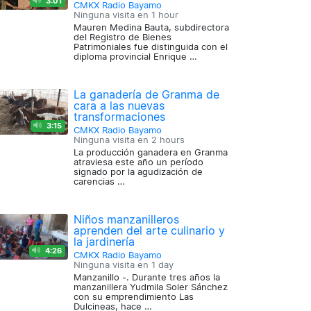
3:01
CMKX Radio Bayamo
Ninguna visita en
1 hour
Mauren Medina Bauta, subdirectora
del Registro de Bienes
Patrimoniales fue distinguida con el
diploma provincial Enrique …
La ganadería de Granma de
cara a las nuevas
transformaciones
3:15
CMKX Radio Bayamo
Ninguna visita en
2 hours
La producción ganadera en Granma
atraviesa este año un período
signado por la agudización de
carencias …
Niños manzanilleros
aprenden del arte culinario y
la jardinería
4:26
CMKX Radio Bayamo
Ninguna visita en
1 day
Manzanillo -. Durante tres años la
manzanillera Yudmila Soler Sánchez
con su emprendimiento Las
Dulcineas, hace …