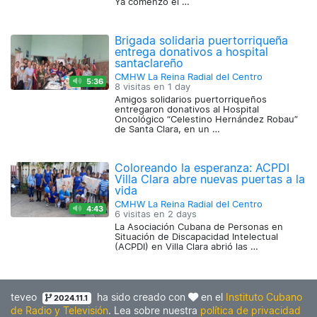
Ya comenzó el …
Brigada solidaria puertorriqueña
entrega donativos a hospital
santaclareño
CMHW La Reina Radial del Centro
5:36
8 visitas en
1 day
Amigos solidarios puertorriqueños
entregaron donativos al Hospital
Oncológico “Celestino Hernández Robau”
de Santa Clara, en un …
Coloreando la esperanza: ACPDI
Villa Clara abre nuevas puertas a la
vida
CMHW La Reina Radial del Centro
4:43
6 visitas en
2 days
La Asociación Cubana de Personas en
Situación de Discapacidad Intelectual
(ACPDI) en Villa Clara abrió las …
teveo
ha sido creado con
en el
Instituto Cubano
2024.11.1
de Radio y Televisión
. Lea sobre nuestra
política de privacidad