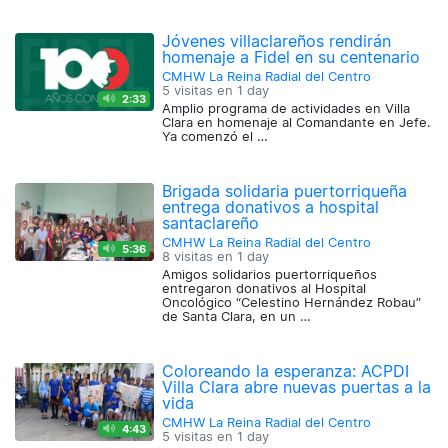
Jóvenes villaclareños rendirán
homenaje a Fidel en su centenario
CMHW La Reina Radial del Centro
5 visitas en
1 day
2:33
Amplio programa de actividades en Villa
Clara en homenaje al Comandante en Jefe.
Ya comenzó el …
Brigada solidaria puertorriqueña
entrega donativos a hospital
santaclareño
CMHW La Reina Radial del Centro
5:36
8 visitas en
1 day
Amigos solidarios puertorriqueños
entregaron donativos al Hospital
Oncológico “Celestino Hernández Robau”
de Santa Clara, en un …
Coloreando la esperanza: ACPDI
Villa Clara abre nuevas puertas a la
vida
CMHW La Reina Radial del Centro
4:43
5 visitas en
1 day