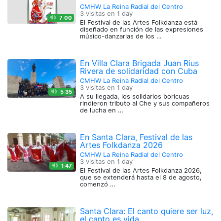
CMHW La Reina Radial del Centro
3 visitas en
1 day
7:00
El Festival de las Artes Folkdanza está
diseñado en función de las expresiones
músico-danzarias de los …
En Villa Clara Brigada Juan Rius
Rivera de solidaridad con Cuba
CMHW La Reina Radial del Centro
3 visitas en
1 day
5:35
A su llegada, los solidarios boricuas
rindieron tributo al Che y sus compañeros
de lucha en …
En Santa Clara, Festival de las
Artes Folkdanza 2026
CMHW La Reina Radial del Centro
3 visitas en
1 day
1:47
El Festival de las Artes Folkdanza 2026,
que se extenderá hasta el 8 de agosto,
comenzó …
Santa Clara: El canto quiere ser luz,
el canto es vida