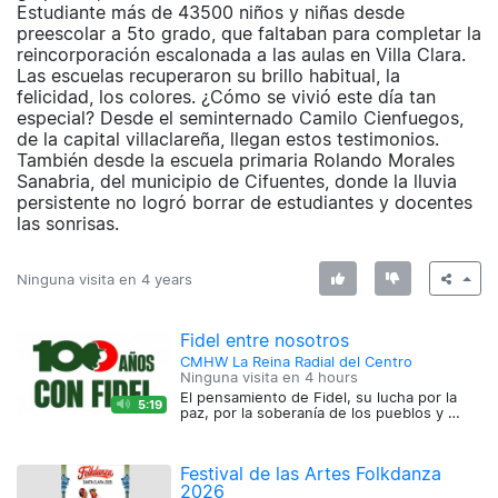
Estudiante más de 43500 niños y niñas desde
preescolar a 5to grado, que faltaban para completar la
reincorporación escalonada a las aulas en Villa Clara.
Las escuelas recuperaron su brillo habitual, la
felicidad, los colores. ¿Cómo se vivió este día tan
especial? Desde el seminternado Camilo Cienfuegos,
de la capital villaclareña, llegan estos testimonios.
También desde la escuela primaria Rolando Morales
Sanabria, del municipio de Cifuentes, donde la lluvia
persistente no logró borrar de estudiantes y docentes
las sonrisas.
Ninguna visita en
4 years
Fidel entre nosotros
CMHW La Reina Radial del Centro
Ninguna visita en
4 hours
El pensamiento de Fidel, su lucha por la
5:19
paz, por la soberanía de los pueblos y …
Festival de las Artes Folkdanza
2026