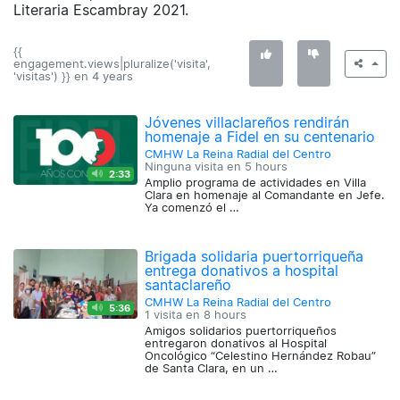
Literaria Escambray 2021.
{{
engagement.views|pluralize('visita',
'visitas') }} en
4 years
Jóvenes villaclareños rendirán
homenaje a Fidel en su centenario
CMHW La Reina Radial del Centro
Ninguna visita en
5 hours
2:33
Amplio programa de actividades en Villa
Clara en homenaje al Comandante en Jefe.
Ya comenzó el …
Brigada solidaria puertorriqueña
entrega donativos a hospital
santaclareño
CMHW La Reina Radial del Centro
5:36
1 visita en
8 hours
Amigos solidarios puertorriqueños
entregaron donativos al Hospital
Oncológico “Celestino Hernández Robau”
de Santa Clara, en un …