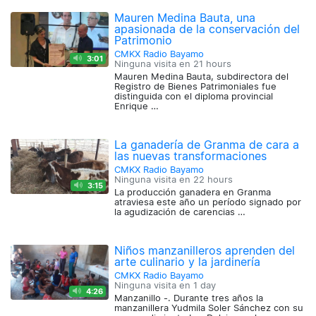
Mauren Medina Bauta, una
apasionada de la conservación del
Patrimonio
CMKX Radio Bayamo
3:01
Ninguna visita en
21 hours
Mauren Medina Bauta, subdirectora del
Registro de Bienes Patrimoniales fue
distinguida con el diploma provincial
Enrique …
La ganadería de Granma de cara a
las nuevas transformaciones
CMKX Radio Bayamo
Ninguna visita en
22 hours
3:15
La producción ganadera en Granma
atraviesa este año un período signado por
la agudización de carencias …
Niños manzanilleros aprenden del
arte culinario y la jardinería
CMKX Radio Bayamo
Ninguna visita en
1 day
4:26
Manzanillo -. Durante tres años la
manzanillera Yudmila Soler Sánchez con su