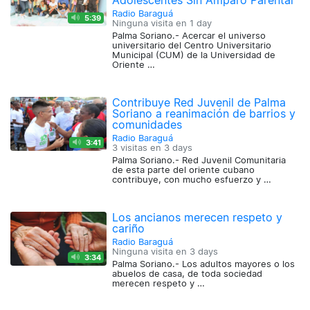
Adolescentes Sin Amparo Parental
Radio Baraguá
5:39
Ninguna visita en
1 day
Palma Soriano.- Acercar el universo
universitario del Centro Universitario
Municipal (CUM) de la Universidad de
Oriente …
Contribuye Red Juvenil de Palma
Soriano a reanimación de barrios y
comunidades
Radio Baraguá
3:41
3 visitas en
3 days
Palma Soriano.- Red Juvenil Comunitaria
de esta parte del oriente cubano
contribuye, con mucho esfuerzo y …
Los ancianos merecen respeto y
cariño
Radio Baraguá
Ninguna visita en
3 days
3:34
Palma Soriano.- Los adultos mayores o los
abuelos de casa, de toda sociedad
merecen respeto y …