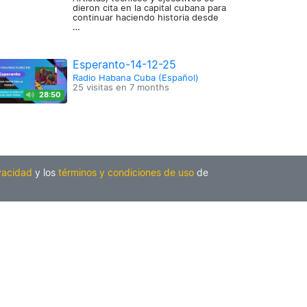
dieron cita en la capital cubana para
continuar haciendo historia desde
…
Esperanto-14-12-25
Radio Habana Cuba (Español)
25 visitas en
7 months
28:50
ivacidad
y los
términos y condiciones de uso
de