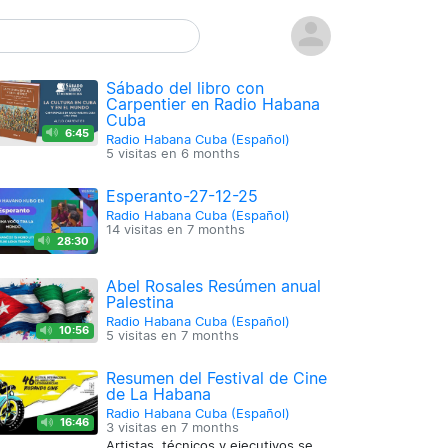
Sábado del libro con
Carpentier en Radio Habana
Cuba
6:45
Radio Habana Cuba (Español)
5 visitas en
6 months
Esperanto-27-12-25
Radio Habana Cuba (Español)
14 visitas en
7 months
28:30
Abel Rosales Resúmen anual
Palestina
Radio Habana Cuba (Español)
10:56
5 visitas en
7 months
Resumen del Festival de Cine
de La Habana
Radio Habana Cuba (Español)
16:46
3 visitas en
7 months
Artistas, técnicos y ejecutivos se