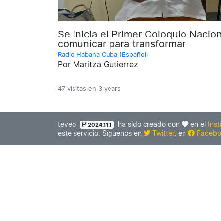
Se inicia el Primer Coloquio Naci
comunicar para transformar
Radio Habana Cuba (Español)
Por Maritza Gutierrez
47 visitas en
3 years
teveo
ha sido creado con
en el
Inst
2024.11.1
este servicio. Síguenos en
Twitter
, en
Facebo