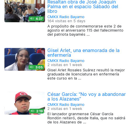
Resaltan obra de José Joaquín
Palma en el espacio Sábado del
libro
CMKX Radio Bayamo
4:37
164 visitas en
5 days
A propósito de conmemorarse este 2 de
agosto el aniversario 115 del fallecimiento
del patriota bayamés …
Gisel Arlet, una enamorada de la
enfermería
CMKX Radio Bayamo
2 visitas en
1 week
3:05
Gisel Arlet Rosales Suárez resultó la mejor
graduada de licenciatura en enfermería
este curso en la …
César García: “No voy a abandonar
a los Alazanes”
CMKX Radio Bayamo
2 visitas en
1 week
2:19
El lanzador granmense César García
Rondón reiteró, desde Italia, que no saldrá
de los Alazanes de …