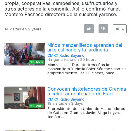
propia, cooperativas, campesinos, usufructuarios y
otros actores de la economía. Así lo confirmó Yanet
Montero Pacheco directora de la sucursal yarense.
14 visitas en
2 years
Niños manzanilleros aprenden del
arte culinario y la jardinería
CMKX Radio Bayamo
Ninguna visita en
20 hours
4:26
Manzanillo -. Durante tres años la
manzanillera Yudmila Soler Sánchez con su
emprendimiento Las Dulcineas, hace …
Convocan historiadores de Granma
a celebrar centenario de Fidel
CMKX Radio Bayamo
18 visitas en
3 days
2:01
El presidente de la Unión de Historiadores
de Cuba en Granma, Javier Vega Leyva,
llamó a …