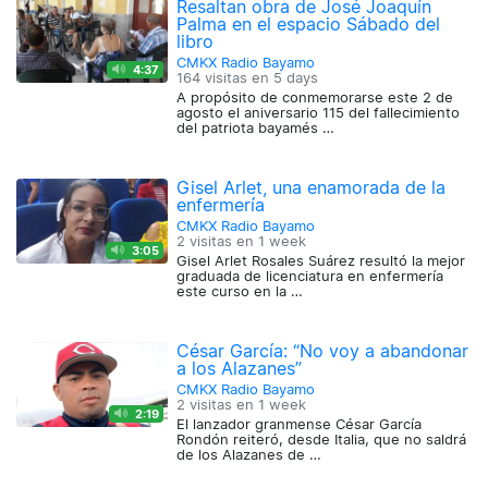
Resaltan obra de José Joaquín
Palma en el espacio Sábado del
libro
CMKX Radio Bayamo
4:37
164 visitas en
5 days
A propósito de conmemorarse este 2 de
agosto el aniversario 115 del fallecimiento
del patriota bayamés …
Gisel Arlet, una enamorada de la
enfermería
CMKX Radio Bayamo
2 visitas en
1 week
3:05
Gisel Arlet Rosales Suárez resultó la mejor
graduada de licenciatura en enfermería
este curso en la …
César García: “No voy a abandonar
a los Alazanes”
CMKX Radio Bayamo
2 visitas en
1 week
2:19
El lanzador granmense César García
Rondón reiteró, desde Italia, que no saldrá
de los Alazanes de …