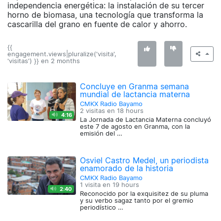
independencia energética: la instalación de su tercer
horno de biomasa, una tecnología que transforma la
cascarilla del grano en fuente de calor y ahorro.
{{
engagement.views|pluralize('visita',
'visitas') }} en
2 months
Concluye en Granma semana
mundial de lactancia materna
CMKX Radio Bayamo
2 visitas en
18 hours
4:16
La Jornada de Lactancia Materna concluyó
este 7 de agosto en Granma, con la
emisión del …
Osviel Castro Medel, un periodista
enamorado de la historia
CMKX Radio Bayamo
1 visita en
19 hours
2:40
Reconocido por la exquisitez de su pluma
y su verbo sagaz tanto por el gremio
periodístico …