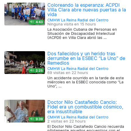
Coloreando la esperanza: ACPDI
Villa Clara abre nuevas puertas a la
vida
CMHW La Reina Radial del Centro
4:43
Ninguna visita en
15 hours
La Asociación Cubana de Personas en
Situación de Discapacidad Intelectual
(ACPDI) en Villa Clara abrió las …
Dos fallecidos y un herido tras
derrumbe en la ESBEC “La Uno” de
Remedios
CMHW La Reina Radial del Centro
2:25
69 visitas en
22 hours
Un accidente ocurrido en la tarde de este
miércoles en la ESBEC conocida como “La
Uno”, …
Doctor Nilo Castañedo Cancio:
Fidel era un combustible cósmico,
era insustituible
CMHW La Reina Radial del Centro
9:39
2 visitas en
22 hours
El Doctor Nilo Castañedo Cancio recuerda
nítidamente aquellos encuentros con el