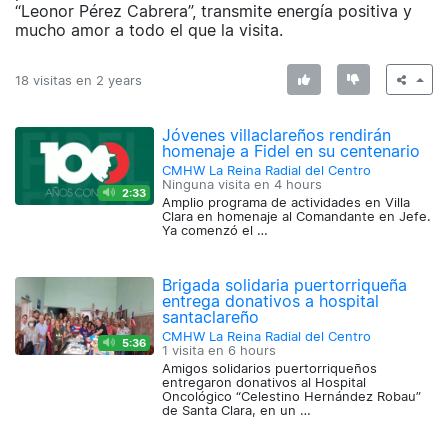
“Leonor Pérez Cabrera”, transmite energía positiva y
mucho amor a todo el que la visita.
18 visitas en
2 years
Jóvenes villaclareños rendirán
homenaje a Fidel en su centenario
CMHW La Reina Radial del Centro
Ninguna visita en
4 hours
2:33
Amplio programa de actividades en Villa
Clara en homenaje al Comandante en Jefe.
Ya comenzó el …
Brigada solidaria puertorriqueña
entrega donativos a hospital
santaclareño
CMHW La Reina Radial del Centro
5:36
1 visita en
6 hours
Amigos solidarios puertorriqueños
entregaron donativos al Hospital
Oncológico “Celestino Hernández Robau”
de Santa Clara, en un …