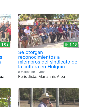
1:02
1:46
Se otorgan
s
reconocimientos a
n
miembros del sindicato de
la cultura en Holguín
8 visitas en
1 year
ruz
Periodista: Mariannis Alba