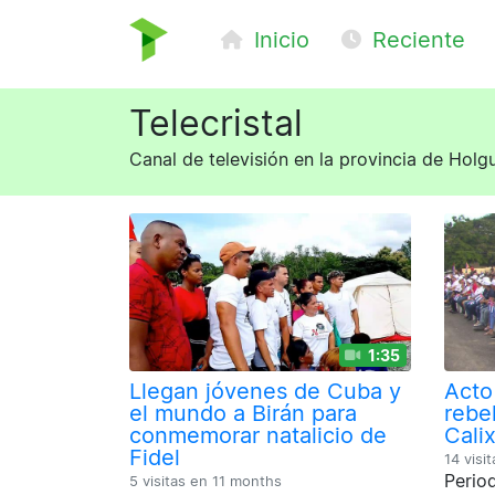
Inicio
Reciente
Telecristal
Canal de televisión en la provincia de Holg
1:35
Llegan jóvenes de Cuba y
Acto 
el mundo a Birán para
rebe
conmemorar natalicio de
Cali
Fidel
14 visi
Period
5 visitas en
11 months