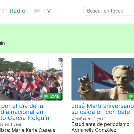
Radio
TV
uín
2:48
por el día de la
José Martí aniversari
ldía nacional en
su caída en combate
xto García Holguín
2 visitas en
1 year
Estudiante de periodismo:
tas en
1 year
Adrianelis González
ista: María Karla Casaus