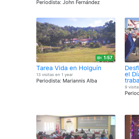
Periodista: John Fernández
1:57
Tarea Vida en Holguín
Desf
el Dí
13 visitas en
1 year
trab
Periodista: Mariannis Alba
9 visit
Perio