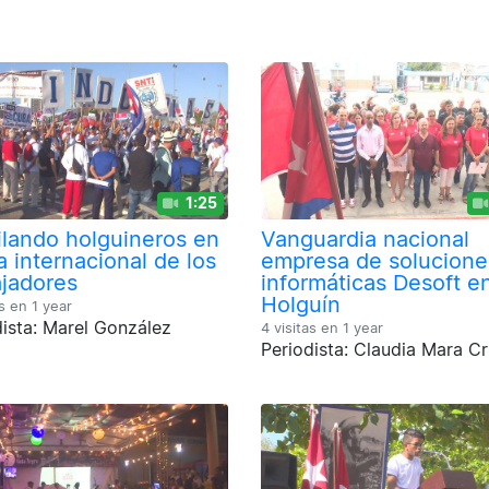
1:25
ilando holguineros en
Vanguardia nacional
a internacional de los
empresa de solucione
ajadores
informáticas Desoft e
Holguín
as en
1 year
dista: Marel González
4 visitas en
1 year
Periodista: Claudia Mara C