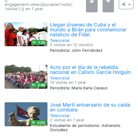
{{
engagement.views|pluralize('visita',
'visitas') }} en
1 year
Llegan jóvenes de Cuba y el
mundo a Birán para conmemorar
natalicio de Fidel
Telecristal
1:35
5 visitas en
12 months
Periodista: John Fernández
Acto por el día de la rebeldía
nacional en Calixto García Holguín
Telecristal
14 visitas en
1 year
2:48
Periodista: María Karla Casaus
José Martí aniversario de su caída
en combate
Telecristal
2 visitas en
1 year
2:02
Estudiante de periodismo: Adrianelis
González