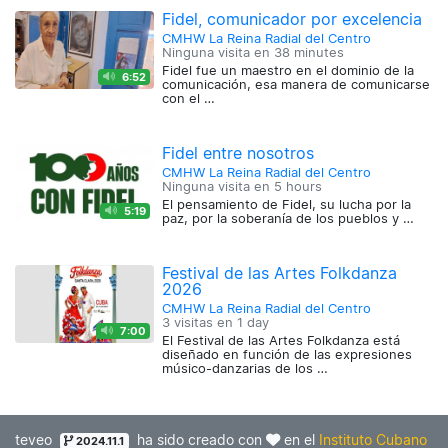
Fidel, comunicador por excelencia
CMHW La Reina Radial del Centro
Ninguna visita en
38 minutes
Fidel fue un maestro en el dominio de la
6:52
comunicación, esa manera de comunicarse
con el …
Fidel entre nosotros
CMHW La Reina Radial del Centro
Ninguna visita en
5 hours
El pensamiento de Fidel, su lucha por la
5:19
paz, por la soberanía de los pueblos y …
Festival de las Artes Folkdanza
2026
CMHW La Reina Radial del Centro
3 visitas en
1 day
7:00
El Festival de las Artes Folkdanza está
diseñado en función de las expresiones
músico-danzarias de los …
teveo
ha sido creado con
en el
Instituto Cubano
2024.11.1