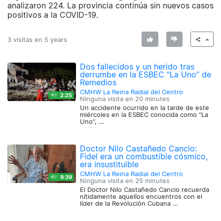
analizaron 224. La provincia continúa sin nuevos casos
positivos a la COVID-19.
3 visitas en
5 years
Dos fallecidos y un herido tras
derrumbe en la ESBEC “La Uno” de
Remedios
CMHW La Reina Radial del Centro
2:25
Ninguna visita en
20 minutes
Un accidente ocurrido en la tarde de este
miércoles en la ESBEC conocida como “La
Uno”, …
Doctor Nilo Castañedo Cancio:
Fidel era un combustible cósmico,
era insustituible
CMHW La Reina Radial del Centro
9:39
Ninguna visita en
25 minutes
El Doctor Nilo Castañedo Cancio recuerda
nítidamente aquellos encuentros con el
líder de la Revolución Cubana …